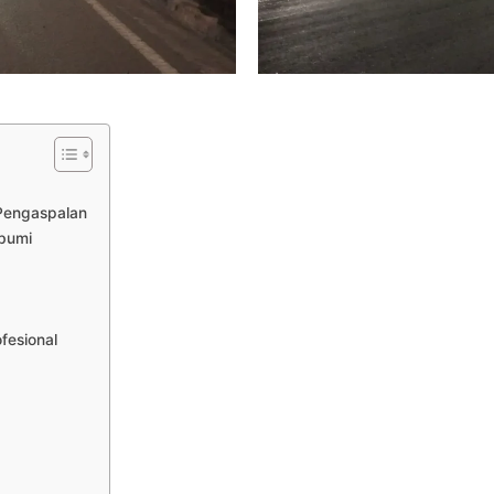
Pengaspalan
bumi
fesional