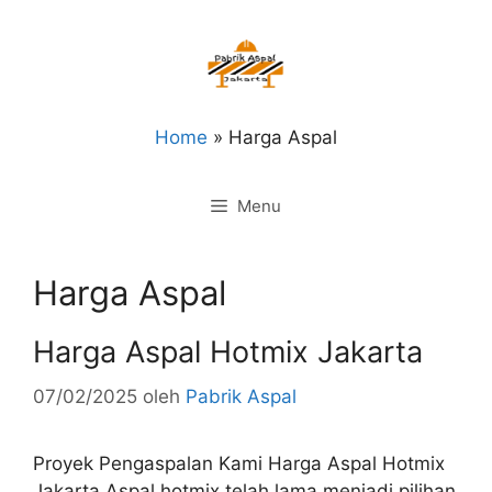
Langsung
ke
isi
Home
»
Harga Aspal
Menu
Harga Aspal
Harga Aspal Hotmix Jakarta
07/02/2025
oleh
Pabrik Aspal
Proyek Pengaspalan Kami Harga Aspal Hotmix
Jakarta Aspal hotmix telah lama menjadi pilihan