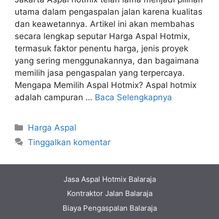
utama dalam pengaspalan jalan karena kualitas
dan keawetannya. Artikel ini akan membahas
secara lengkap seputar Harga Aspal Hotmix,
termasuk faktor penentu harga, jenis proyek
yang sering menggunakannya, dan bagaimana
memilih jasa pengaspalan yang terpercaya.
Mengapa Memilih Aspal Hotmix? Aspal hotmix
adalah campuran …
Baca Selengkapnya
Kategori
Harga Aspal
Tinggalkan komentar
Jasa Aspal Hotmix Balaraja
Kontraktor Jalan Balaraja
Biaya Pengaspalan Balaraja