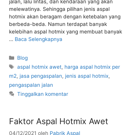
jalan, lalu lintas, dan kendaraan yang akan
melewatinya. Sehingga pilihan jenis aspal
hotmix akan beragam dengan ketebalan yang
berbeda-beda. Namun terdapat banyak
kelebihan aspal hotmix yang membuat banyak
…
Baca Selengkapnya
Kategori
Blog
Tag
aspal hotmix awet
,
harga aspal hotmix per
m2
,
jasa pengaspalan
,
jenis aspal hotmix
,
pengaspalan jalan
Tinggalkan komentar
Faktor Aspal Hotmix Awet
04/12/2021
oleh
Pabrik Aspal