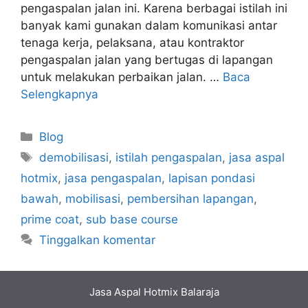
pengaspalan jalan ini. Karena berbagai istilah ini
banyak kami gunakan dalam komunikasi antar
tenaga kerja, pelaksana, atau kontraktor
pengaspalan jalan yang bertugas di lapangan
untuk melakukan perbaikan jalan. …
Baca
Selengkapnya
Kategori
Blog
Tag
demobilisasi
,
istilah pengaspalan
,
jasa aspal
hotmix
,
jasa pengaspalan
,
lapisan pondasi
bawah
,
mobilisasi
,
pembersihan lapangan
,
prime coat
,
sub base course
Tinggalkan komentar
Jasa Aspal Hotmix Balaraja