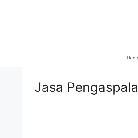
Langsung
ke
isi
Hom
Jasa Pengaspala