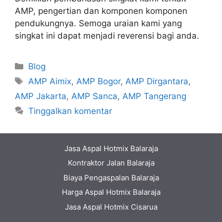
AMP, pengertian dan komponen komponen
pendukungnya. Semoga uraian kami yang
singkat ini dapat menjadi reverensi bagi anda.
Kategori
Blog
Tag
AMP Aimix
,
AMP Bogor
,
AMP Dirgantara
,
AMP Jakarta
,
AMP Sanca
,
AMP Tangerang
Tinggalkan komentar
Jasa Aspal Hotmix Balaraja
Kontraktor Jalan Balaraja
Biaya Pengaspalan Balaraja
Harga Aspal Hotmix Balaraja
Jasa Aspal Hotmix Cisarua