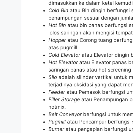
dimasukkan ke dalam ketel kemudi
Cold Bin
atau Bin dingin berfungsi 
penampungan sesuai dengan jumlah
Hot Bin
atau bin panas berfungsi s
lolos saringan akan mengisi tempa
Hopper
atau Corong tuang berfungs
atas pugmill.
Cold Elevator
atau Elevator dingin
Hot Elevator
atau Elevator panas b
saringan panas atau hot screening
Silo
adalah silinder vertikal untuk
terjadinya oksidasi yang dapat m
Feeder
atau Pemasok berfungsi unt
Filler Storage
atau Penampungan bah
hotmix.
Belt Conveyor
berfungsi untuk mema
Pugmill
atau Pencampur berfungsi 
Burner
atau pengapian berfungsi 