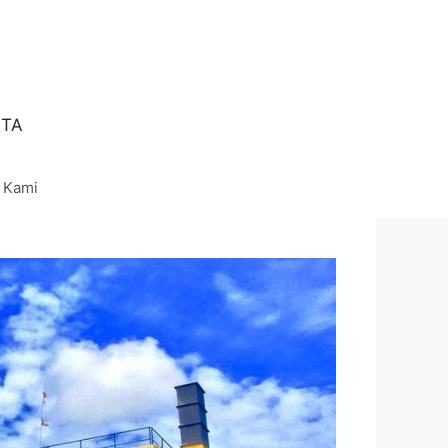
RTA
 Kami