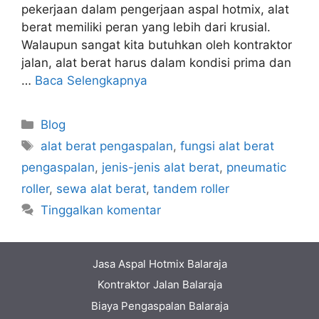
pekerjaan dalam pengerjaan aspal hotmix, alat
berat memiliki peran yang lebih dari krusial.
Walaupun sangat kita butuhkan oleh kontraktor
jalan, alat berat harus dalam kondisi prima dan
…
Baca Selengkapnya
Kategori
Blog
Tag
alat berat pengaspalan
,
fungsi alat berat
pengaspalan
,
jenis-jenis alat berat
,
pneumatic
roller
,
sewa alat berat
,
tandem roller
Tinggalkan komentar
Jasa Aspal Hotmix Balaraja
Kontraktor Jalan Balaraja
Biaya Pengaspalan Balaraja