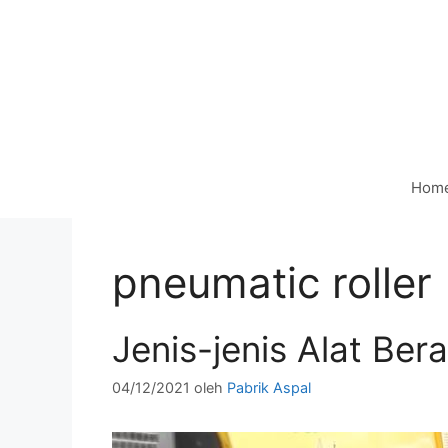
Langsung
ke
isi
Hom
pneumatic roller
Jenis-jenis Alat Ber
04/12/2021
oleh
Pabrik Aspal