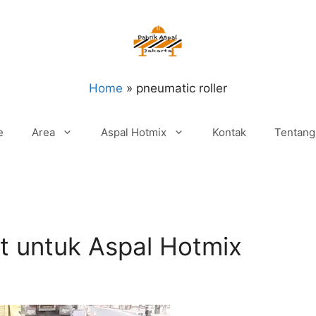
Home
»
pneumatic roller
e
Area
Aspal Hotmix
Kontak
Tentang
at untuk Aspal Hotmix