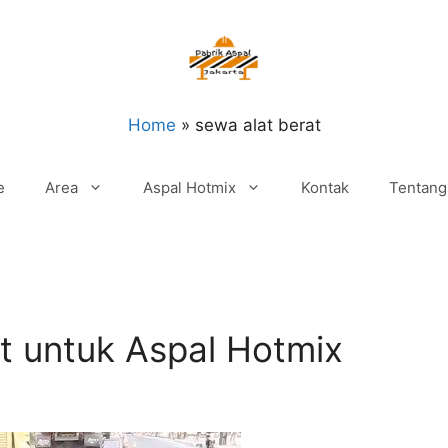
Home
»
sewa alat berat
e
Area
Aspal Hotmix
Kontak
Tentang
at untuk Aspal Hotmix